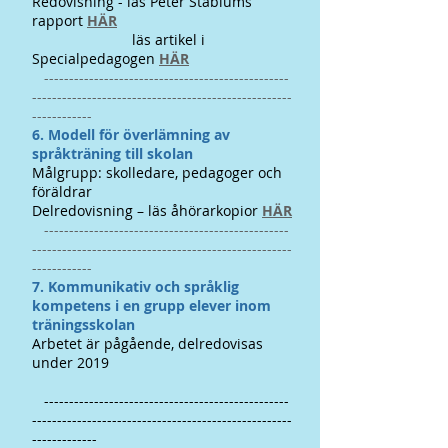
Redovisning - läs Peter Stablums
rapport
HÄR
läs artikel i
Specialpedagogen
HÄR
-------------------------------------------------
----------------------------------------------------
------------
​​6. Modell för överlämning av
språkträning till skolan
Målgrupp: skolledare, pedagoger och
föräldrar
Delredovisning – läs åhörarkopior
HÄR
-------------------------------------------------
----------------------------------------------------
------------
​​7. Kommunikativ och språklig
kompetens i en grupp elever inom
träningsskolan
Arbetet är pågående, delredovisas
under 2019
-------------------------------------------------
----------------------------------------------------
-------------