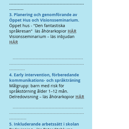
----------------------------------------------------
----------
​​3. Planering och genomförande av
Öppet Hus och Visionsseminarium.
Öppet hus - "Den fantastiska
språkresan" läs åhörarkopior
HÄR
Visionsseminarium – läs inbjudan
HÄR
-------------------------------------------------
----------------------------------------------------
-----------
​​4. Early intervention, förberedande
kommunikations- och språkträning
Målgrupp: barn med risk för
språkstörning ålder 1–12 mån.
Delredovisning – läs åhörarkopio
r
HÄR
-------------------------------------------------
----------------------------------------------------
------------
​5. Inkluderande arbetssätt i skolan