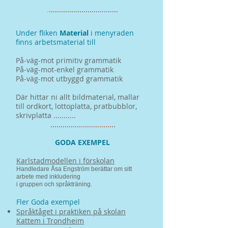
.
..................................​
Under fliken
Material
i menyraden
finns arbetsmaterial till
På-väg-mot primitiv grammatik
På-väg-mot-enkel grammatik
På-väg-mot utbyggd grammatik
Där hittar ni allt bildmaterial, mallar
till ordkort, lottoplatta, pratbubblor,
skrivplatta ...........
................................
GODA EXEMPEL
Karlstadmodellen i förskolan
Handledare Åsa Engström berättar om sitt
arbete med inkludering
i gruppen och språkträning.
Fler Goda exempel
Språktåget i praktiken på skolan
Kattem i Trondheim