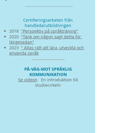
​........................................​​
Certifieringsarbeten från
handledarutbildningen
2018
"Perspektiv på språkträning"
​2020
"Tänk om någon sagt detta för
längesedan"
2023 ​
" Allas rätt att lära, utveckla och
använda språk​
.
...........................
PÅ-VÄG-MOT SPRÅKLIG
KOMMUNIKATION
​S
e videon
En introduktion till
studiecirkeln