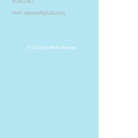
KONTAKT
​Mail: ​
iakmse@gmail.com​
© 2016 by IAKM Sverige