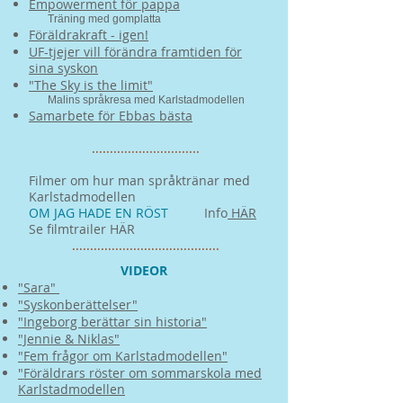
Empowerment för pappa
​ Träning med gomplatta
Föräldrakraft - igen!
UF-tjejer vill förändra framtiden för
sina syskon
"The Sky is the limit"
Malins språkresa med Karlstadmodellen
Samarbete för Ebbas bästa
..............................
Filmer om hur man språktränar med
Karlstadmodellen
​OM JAG HADE EN RÖST
​Info
HÄR
S​​e filmtrailer HÄR
​.........................................
VIDEOR
"Sara"
"Syskonberättelser"
"Ingeborg berättar sin historia"
"Jennie & Niklas"
"Fem frågor om Karlstadmodellen"
"Föräldrars röster om sommarskola med
Karlstadmodellen